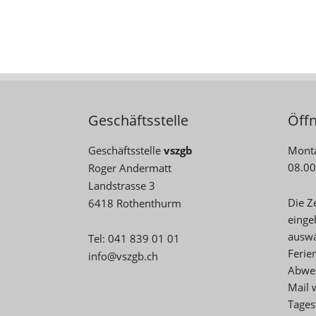
Geschäftsstelle
Öff
Geschäftsstelle
vszgb
Monta
08.00
Roger Andermatt
Landstrasse 3
Die Z
6418 Rothenthurm
einge
auswä
Tel: 041 839 01 01
Ferie
info@vszgb.ch
Abwei
Mail 
Tages